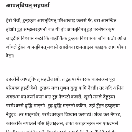
आपत्
‌
विपत्
सहपर्ठा
हेरो भैयौ, टुन्‍हक्‌म आपत्‌विपत्‌ परिआजाइ कलसे फे, बरा आनन्‍दित
होओ। टुह्र सम्‍झ‍लरहपर्ना बात यी हो: आपत्‌विपत्‌ टुह्र परमेश्‍वरक्‌म
जाट्‍टीसे विश्‍वास कर्ठो कि नाहीँ कैक टुन्‍हक विश्‍वासक जाँच कर्ठा। ओ उ
जाँचले टुँहन आपत्‌विपत्‌ मजासे सहसेक्‍ना क्षमता झन बह्राइक लाग मौका
देठा।
उहओर्से आपत्‌विपत्‌ सहटीजाओ, त टुह्र परमेश्‍वरक चाहलअस पूरा
परिपक्‍व हुइटीजैबो। टुन्‍हक मजा गुणम कुछु कमि नैरही। तर यदि असिन
अवस्‍थम का कर्ना कना बात टुह्र नैजन्‍टो कलसे, खुसी मनले देहुइया
परमेश्‍वरसे बुद्धि माङ्‍गो। टुह्र बुद्धि मङ्‍ग्‍लो कटिम, उहाँ टुँहन हप्‍कुइया
नैहुइट। तर माङ्‍गबेर, परमेश्‍वरक्‌म विश्‍वास करपर्ठा। शंका कर नैपरट,
काकरकि बयालले बाँस हिलाइअस, शंका करुइयन्‍हक मन एकदमसे
हिल्‍टीरठन। ओसिन मनै, "परमेश्‍वरसे कुछु पैबी" कैक नैचितैलसे फे